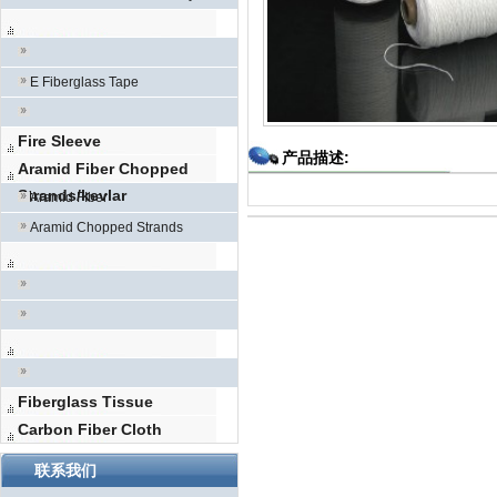
E Fiberglass Tape
Fire Sleeve
产品描述:
Aramid Fiber Chopped
Strands/kevlar
Aramid FIber
Aramid Chopped Strands
Fiberglass Tissue
Carbon Fiber Cloth
联系我们