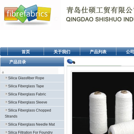
首页
关于我们
产品列表
公
产品目录
Silica Glassfiber Rope
Silica Fiberglass Tape
Silica Fiberglass Fabric
Silica Fiberglass Sleeve
Silica Fiberglass Chopped
Strands
Silica Fiberglass Needle Mat
Silica Filtration For Foundry